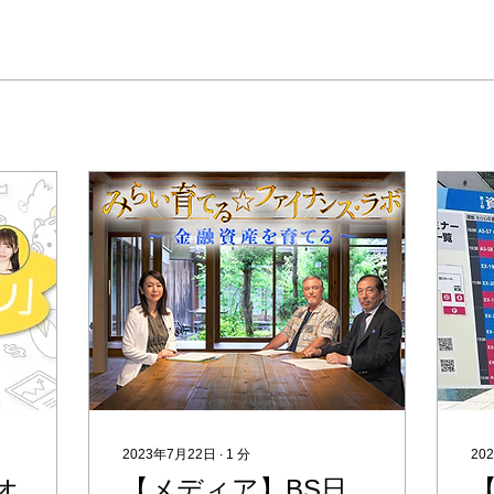
2023年7月22日
∙
1
分
20
オ
【メディア】BS日