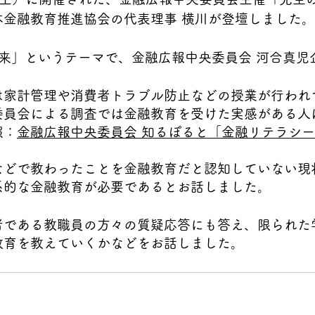
本金融教育推進協会の代表理事 横川が登壇しました。
未来」というテーマで、金融広報中央委員会 河合真児
は家計管理や消費者トラブル防止などの授業が行われ
委員会による調査では金融教育を受けた実感がある人
照：
金融広報中央委員会 知るぽると「金融リテラシー調
などで教わったことを金融教育だと認知していない現
系的な金融教育が必要であるとお話しました。
者である教職員の方々の質疑応答にも答え、限られた
教育を教えていくかなどをお話しました。