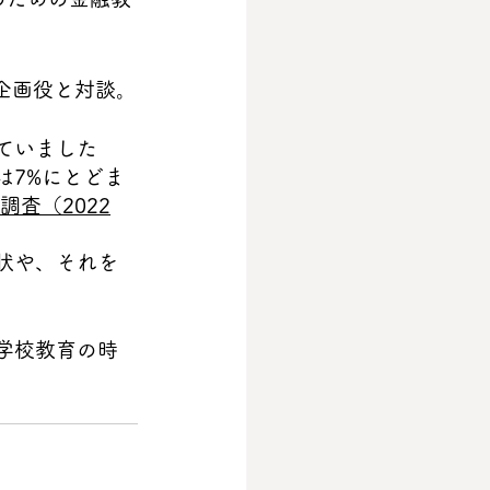
企画役と対談。
ていました
は7%にとどま
査（2022
状や、それを
学校教育の時