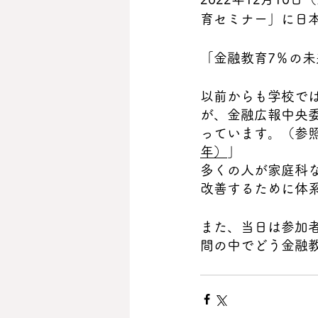
育セミナー」に日
「金融教育7％の
以前からも学校で
が、金融広報中央
っています。（参
年）
」
多くの人が家庭科
改善するために体
また、当日は参加
間の中でどう金融