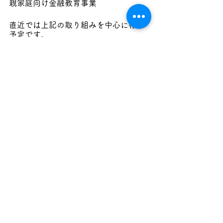
親家庭向け金融教育事業
直近では上記の取り組みを中心に行う
予定です。
【会員募集のお知らせ】
日本金融教育推進協会では、私たちと
一緒に金融教育の課題・事業に取り組
んでいく会員を募集しています。
詳しくは下記をご覧ください。
入会案内
・会員種別表